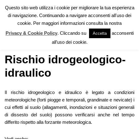
Questo sito web utilizza i cookie per migliorare la tua esperienza
di navigazione. Continuando a navigare acconsenti all'uso dei
Vai
cookie. Per maggiori informazioni consulta la nostra
al
contenuto
Privacy & Cookie Policy
. Cliccando su
acconsenti
Accetta
Home
»
Autoprotezione
»
Rischio idrogeologico-idraulico
all’uso dei cookie.
Rischio idrogeologico-
idraulico
Il rischio idrogeologico e idraulico è legato a condizioni
meteorologiche (forti piogge e temporali, grandinate e nevicate) i
cui effetti al suolo (allagamenti, inondazioni e situazioni generali
di dissesto del suolo) possono verificarsi anche nel tempo
differito rispetto alla forzante meteorologica.
Vedi anche: