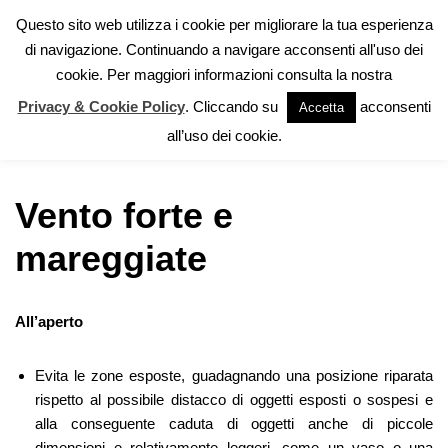
Questo sito web utilizza i cookie per migliorare la tua esperienza
di navigazione. Continuando a navigare acconsenti all'uso dei
Vai
cookie. Per maggiori informazioni consulta la nostra
al
contenuto
Privacy & Cookie Policy
. Cliccando su
acconsenti
Accetta
Home
»
Autoprotezione
»
Rischio Meteorologico
»
Vento forte e
all’uso dei cookie.
mareggiate
Vento forte e
mareggiate
All’aperto
Evita le zone esposte, guadagnando una posizione riparata
rispetto al possibile distacco di oggetti esposti o sospesi e
alla conseguente caduta di oggetti anche di piccole
dimensioni e relativamente leggeri, come un vaso o una